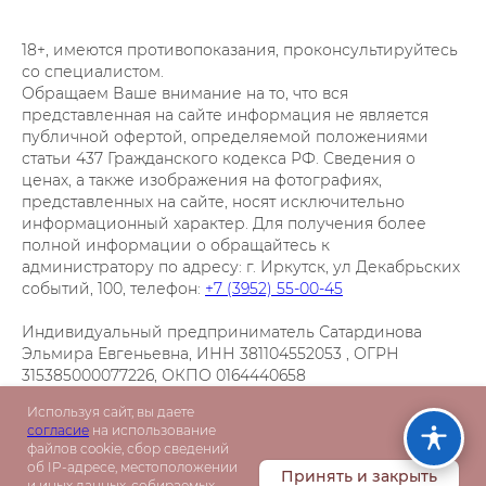
18+, имеются противопоказания, проконсультируйтесь
со специалистом.
Обращаем Ваше внимание на то, что вся
представленная на сайте информация не является
публичной офертой, определяемой положениями
статьи 437 Гражданского кодекса РФ. Сведения о
ценах, а также изображения на фотографиях,
представленных на сайте, носят исключительно
информационный характер. Для получения более
полной информации о обращайтесь к
администратору по адресу: г. Иркутск, ул Декабрьских
событий, 100, телефон:
+7 (3952) 55-00-45
Индивидуальный предприниматель Сатардинова
Эльмира Евгеньевна, ИНН 381104552053 , ОГРН
315385000077226, ОКПО 0164440658
Фактический адрес: Иркутск, ул. Декабрьских
Используя сайт, вы даете
Событий, 100
согласие
на использование
файлов cookie, сбор сведений
об IP-адресе, местоположении
Принять и закрыть
и иных данных, собираемых