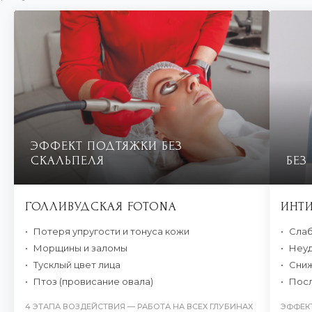
ЭФФЕКТ ПОДТЯЖКИ БЕЗ
СКАЛЬПЕЛЯ
БЕЗ
ГОЛЛИВУДСКАЯ FOTONA
ИНТ
Потеря упругости и тонуса кожи
Слаб
Морщины и заломы
Неу
Тусклый цвет лица
Сниж
Птоз (провисание овала)
Посл
4 ЭТАПА ВОЗДЕЙСТВИЯ — РАБОТА НА ВСЕХ ГЛУБИНАХ
ЭФФЕКТ